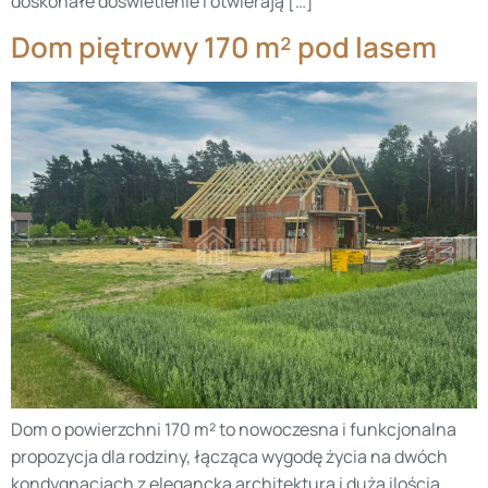
doskonałe doświetlenie i otwierają […]
Dom piętrowy 170 m² pod lasem
Dom o powierzchni 170 m² to nowoczesna i funkcjonalna
propozycja dla rodziny, łącząca wygodę życia na dwóch
kondygnacjach z elegancką architekturą i dużą ilością