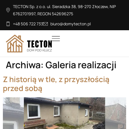
TECTON Sp. z o.o. ul. Sieradzka 38, 98-270 Złoczew, NIP
6762701997, REGON 542696275
+48 506 722 733
biuro@domytecton.pl
Archiwa:
Galeria realizacji
Z historią w tle, z przyszłością
przed sobą