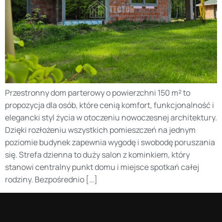
Przestronny dom parterowy o powierzchni 150 m² to
propozycja dla osób, które cenią komfort, funkcjonalność i
elegancki styl życia w otoczeniu nowoczesnej architektury.
Dzięki rozłożeniu wszystkich pomieszczeń na jednym
poziomie budynek zapewnia wygodę i swobodę poruszania
się. Strefa dzienna to duży salon z kominkiem, który
stanowi centralny punkt domu i miejsce spotkań całej
rodziny. Bezpośrednio […]