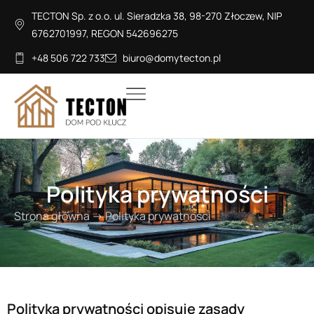
TECTON Sp. z o.o. ul. Sieradzka 38, 98-270 Złoczew, NIP
6762701997, REGON 542696275
+48 506 722 733
biuro@domytecton.pl
Polityka prywatności
Strona główna
→
Polityka prywatności
Polityka prywatności opisuje zasady