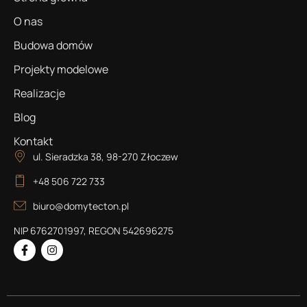
O nas
Budowa domów
Projekty modelowe
Realizacje
Blog
Kontakt
ul. Sieradzka 38, 98-270 Złoczew
+48 506 722 733
biuro@domytecton.pl
NIP 6762701997, REGON 542696275