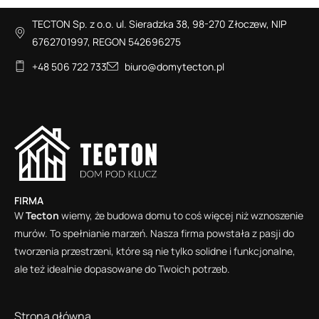
TECTON Sp. z o.o. ul. Sieradzka 38, 98-270 Złoczew, NIP
6762701997, REGON 542696275
+48 506 722 733
biuro@domytecton.pl
FIRMA
W
Tecton
wiemy, że budowa domu to coś więcej niż wznoszenie
murów. To spełnianie marzeń. Nasza firma powstała z pasji do
tworzenia przestrzeni, które są nie tylko solidne i funkcjonalne,
ale też idealnie dopasowane do Twoich potrzeb.
Strona główna