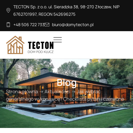
TECTON Sp. z o.o. ul. Sieradzka 38, 98-270 Złoczew, NIP
6762701997, REGON 542696275
+48 506 722 733
biuro@domytecton.pl
Blog
Strona główna
→
Aktualności
→
Jak wybrać
generalnego wykonawcę? Checklista pytań i czerwone
flagi