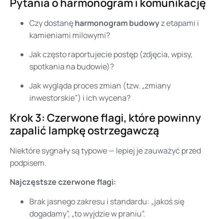
Pytania o harmonogram i komunikację
Czy dostanę
harmonogram budowy
z etapami i
kamieniami milowymi?
Jak często raportujecie postęp (zdjęcia, wpisy,
spotkania na budowie)?
Jak wygląda proces zmian (tzw. „zmiany
inwestorskie”) i ich wycena?
Krok 3: Czerwone flagi, które powinny
zapalić lampkę ostrzegawczą
Niektóre sygnały są typowe — lepiej je zauważyć przed
podpisem.
Najczęstsze czerwone flagi:
Brak jasnego zakresu i standardu: „jakoś się
dogadamy”, „to wyjdzie w praniu”.