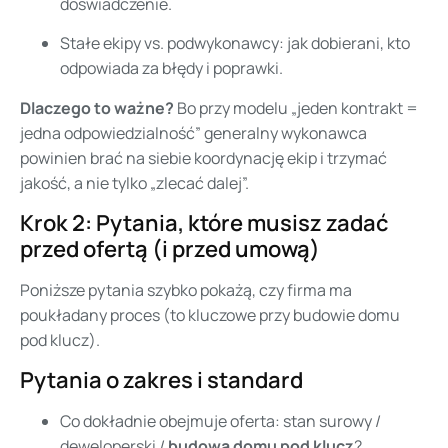
doświadczenie.
Stałe ekipy vs. podwykonawcy: jak dobierani, kto
odpowiada za błędy i poprawki.
Dlaczego to ważne?
Bo przy modelu „jeden kontrakt =
jedna odpowiedzialność” generalny wykonawca
powinien brać na siebie koordynację ekip i trzymać
jakość, a nie tylko „zlecać dalej”.
Krok 2: Pytania, które musisz zadać
przed ofertą (i przed umową)
Poniższe pytania szybko pokażą, czy firma ma
poukładany proces (to kluczowe przy budowie domu
pod klucz).
Pytania o zakres i standard
Co dokładnie obejmuje oferta: stan surowy /
deweloperski /
budowa domu pod klucz
?