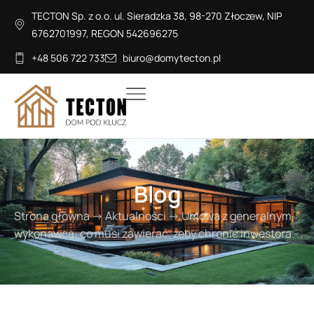
TECTON Sp. z o.o. ul. Sieradzka 38, 98-270 Złoczew, NIP
6762701997, REGON 542696275
+48 506 722 733
biuro@domytecton.pl
Blog
Strona główna
→
Aktualności
→
Umowa z generalnym
wykonawcą: co musi zawierać, żeby chronić inwestora