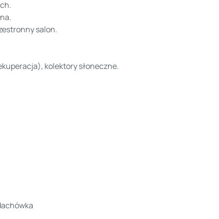
ach.
na.
rzestronny salon.
kuperacja), kolektory słoneczne.
 dachówka