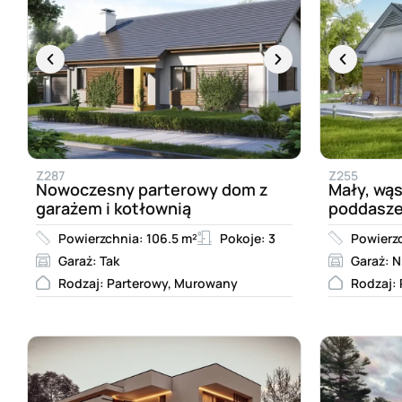
Z287
Z255
Nowoczesny parterowy dom z
Mały, wąs
garażem i kotłownią
poddasze
Powierzchnia: 106.5 m²
Pokoje: 3
Powierzc
Garaż: Tak
Garaż: N
Rodzaj: Parterowy, Murowany
Rodzaj: