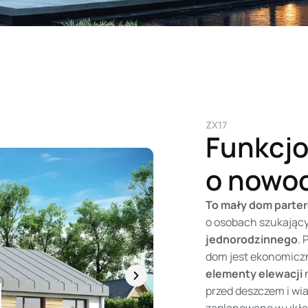
ZX17
Funkcjo
o nowo
To
mały dom part
o osobach szukając
jednorodzinnego
. 
dom jest ekonomiczny
elementy elewacji
n
przed deszczem i wi
zaplanowane w układ