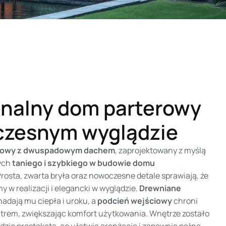
nalny dom parterowy
czesnym wyglądzie
erowy z dwuspadowym dachem
, zaprojektowany z myślą
ych
taniego i szybkiego w budowie domu
Prosta, zwarta bryła oraz nowoczesne detale sprawiają, że
 w realizacji i elegancki w wyglądzie.
Drewniane
adają mu ciepła i uroku, a
podcień wejściowy
chroni
atrem, zwiększając komfort użytkowania. Wnętrze zostało
zie prostokąta, co ułatwia aranżację i zapewnia pełną