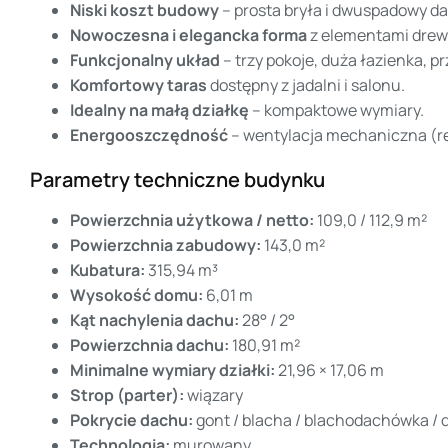
Niski koszt budowy
– prosta bryła i dwuspadowy d
Nowoczesna i elegancka forma
z elementami drew
Funkcjonalny układ
– trzy pokoje, duża łazienka, p
Komfortowy taras
dostępny z jadalni i salonu.
Idealny na małą działkę
– kompaktowe wymiary.
Energooszczędność
– wentylacja mechaniczna (re
Parametry techniczne budynku
Powierzchnia użytkowa / netto:
109,0 / 112,9 m²
Powierzchnia zabudowy:
143,0 m²
Kubatura:
315,94 m³
Wysokość domu:
6,01 m
Kąt nachylenia dachu:
28° / 2°
Powierzchnia dachu:
180,91 m²
Minimalne wymiary działki:
21,96 × 17,06 m
Strop (parter):
wiązary
Pokrycie dachu:
gont / blacha / blachodachówka /
Technologia:
murowany