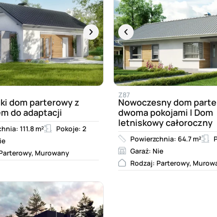
Z87
ki dom parterowy z
Nowoczesny dom parte
m do adaptacji
dwoma pokojami I Dom
letniskowy całoroczny
hnia: 111.8 m²
Pokoje: 2
Powierzchnia: 64.7 m²
P
ie
Garaż: Nie
 Parterowy, Murowany
Rodzaj: Parterowy, Murow