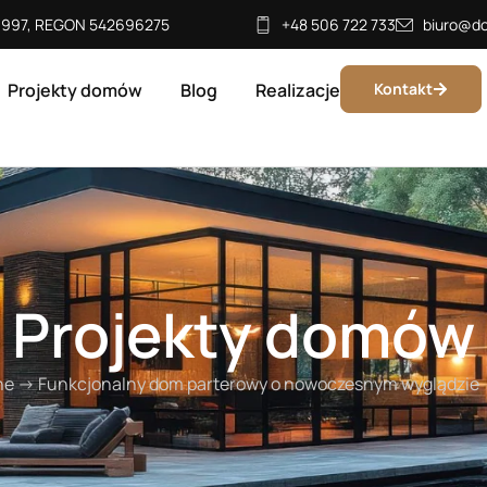
701997, REGON 542696275
+48 506 722 733
biuro@do
Projekty domów
Blog
Realizacje
Kontakt
Projekty domów
ne
→
Funkcjonalny dom parterowy o nowoczesnym wyglądzie