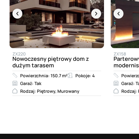
ZX220
ZX158
Nowoczesny piętrowy dom z
Parterow
dużym tarasem
moderni
Powierzchnia: 150.7 m²
Pokoje: 4
Powierzc
Garaż: Tak
Garaż: T
Rodzaj: Piętrowy, Murowany
Rodzaj: