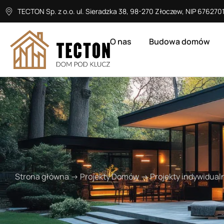
TECTON Sp. z o.o. ul. Sieradzka 38, 98-270 Złoczew, NIP 6762
O nas
Budowa domów
Strona główna
→
Projekty Domów
→
Projekty indywidual