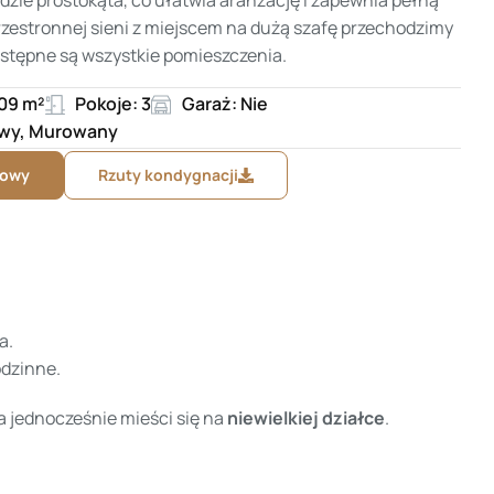
rzestronnej sieni z miejscem na dużą szafę przechodzimy
ostępne są wszystkie pomieszczenia.
109 m²
Pokoje: 3
Garaż: Nie
owy, Murowany
dowy
Rzuty kondygnacji
a.
odzinne.
 a jednocześnie mieści się na
niewielkiej działce
.