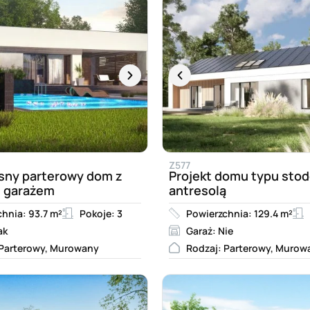
Z577
ny parterowy dom z
Projekt domu typu stod
 garażem
antresolą
hnia: 93.7 m²
Pokoje: 3
Powierzchnia: 129.4 m²
ak
Garaż: Nie
 Parterowy, Murowany
Rodzaj: Parterowy, Murow