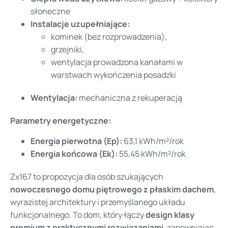
słoneczne
Instalacje uzupełniające:
kominek (bez rozprowadzenia),
grzejniki,
wentylacja prowadzona kanałami w
warstwach wykończenia posadzki
Wentylacja:
mechaniczna z rekuperacją
Parametry energetyczne:
Energia pierwotna (Ep):
63,1 kWh/m²/rok
Energia końcowa (Ek):
55,45 kWh/m²/rok
Zx167 to propozycja dla osób szukających
nowoczesnego domu piętrowego z płaskim dachem
,
wyrazistej architektury i przemyślanego układu
funkcjonalnego. To dom, który łączy
design klasy
premium z praktycznymi rozwiązaniami
, zapewniając