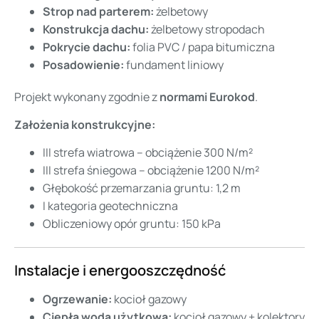
Strop nad parterem:
żelbetowy
Konstrukcja dachu:
żelbetowy stropodach
Pokrycie dachu:
folia PVC / papa bitumiczna
Posadowienie:
fundament liniowy
Projekt wykonany zgodnie z
normami Eurokod
.
Założenia konstrukcyjne:
III strefa wiatrowa – obciążenie 300 N/m²
III strefa śniegowa – obciążenie 1200 N/m²
Głębokość przemarzania gruntu: 1,2 m
I kategoria geotechniczna
Obliczeniowy opór gruntu: 150 kPa
Instalacje i energooszczędność
Ogrzewanie:
kocioł gazowy
Ciepła woda użytkowa:
kocioł gazowy + kolektory