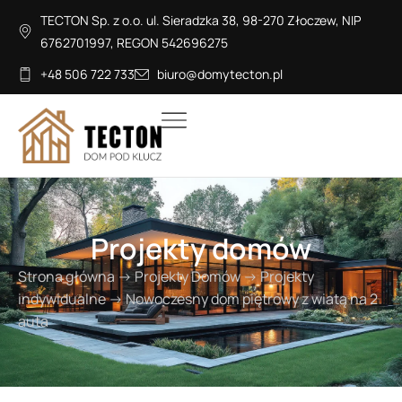
TECTON Sp. z o.o. ul. Sieradzka 38, 98-270 Złoczew, NIP
6762701997, REGON 542696275
+48 506 722 733
biuro@domytecton.pl
Projekty domów
Strona główna
→
Projekty Domów
→
Projekty
indywidualne
→
Nowoczesny dom piętrowy z wiatą na 2
auta