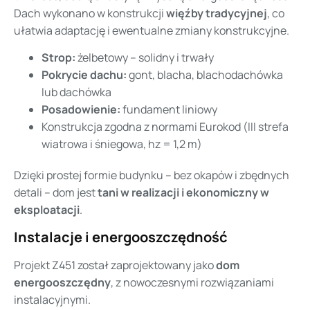
Dach wykonano w konstrukcji
więźby tradycyjnej
, co
ułatwia adaptację i ewentualne zmiany konstrukcyjne.
Strop:
żelbetowy – solidny i trwały
Pokrycie dachu:
gont, blacha, blachodachówka
lub dachówka
Posadowienie:
fundament liniowy
Konstrukcja zgodna z normami Eurokod (III strefa
wiatrowa i śniegowa, hz = 1,2 m)
Dzięki prostej formie budynku – bez okapów i zbędnych
detali – dom jest
tani w realizacji i ekonomiczny w
eksploatacji
.
Instalacje i energooszczędność
Projekt Z451 został zaprojektowany jako
dom
energooszczędny
, z nowoczesnymi rozwiązaniami
instalacyjnymi.