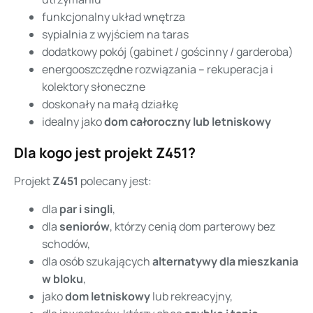
funkcjonalny układ wnętrza
sypialnia z wyjściem na taras
dodatkowy pokój (gabinet / gościnny / garderoba)
energooszczędne rozwiązania – rekuperacja i
kolektory słoneczne
doskonały na małą działkę
idealny jako
dom całoroczny lub letniskowy
Dla kogo jest projekt Z451?
Projekt
Z451
polecany jest:
dla
par i singli
,
dla
seniorów
, którzy cenią dom parterowy bez
schodów,
dla osób szukających
alternatywy dla mieszkania
w bloku
,
jako
dom letniskowy
lub rekreacyjny,