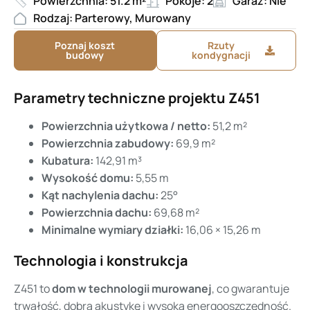
Powierzchnia: 51.2 m²
Pokoje: 2
Garaż: Nie
Rodzaj: Parterowy, Murowany
Poznaj koszt
Rzuty
budowy
kondygnacji
Parametry techniczne projektu Z451
Powierzchnia użytkowa / netto:
51,2 m²
Powierzchnia zabudowy:
69,9 m²
Kubatura:
142,91 m³
Wysokość domu:
5,55 m
Kąt nachylenia dachu:
25°
Powierzchnia dachu:
69,68 m²
Minimalne wymiary działki:
16,06 × 15,26 m
Technologia i konstrukcja
Z451 to
dom w technologii murowanej
, co gwarantuje
trwałość, dobrą akustykę i wysoką energooszczędność.