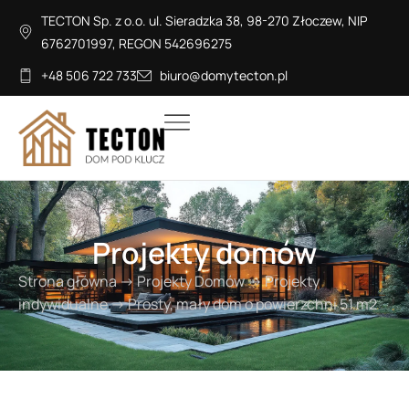
TECTON Sp. z o.o. ul. Sieradzka 38, 98-270 Złoczew, NIP
6762701997, REGON 542696275
+48 506 722 733
biuro@domytecton.pl
Projekty domów
Strona główna
→
Projekty Domów
→
Projekty
indywidualne
→
Prosty, mały dom o powierzchni 51 m2