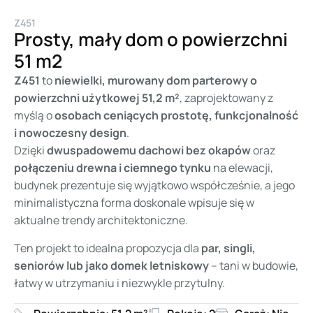
Z451
Prosty, mały dom o powierzchni
51 m2
Z451
to
niewielki, murowany dom parterowy o
powierzchni użytkowej 51,2 m²
, zaprojektowany z
myślą o
osobach ceniących prostotę, funkcjonalność
i nowoczesny design
.
Dzięki
dwuspadowemu dachowi bez okapów
oraz
połączeniu drewna i ciemnego tynku
na elewacji,
budynek prezentuje się wyjątkowo współcześnie, a jego
minimalistyczna forma doskonale wpisuje się w
aktualne trendy architektoniczne.
Ten projekt to idealna propozycja dla
par, singli,
seniorów lub jako domek letniskowy
– tani w budowie,
łatwy w utrzymaniu i niezwykle przytulny.