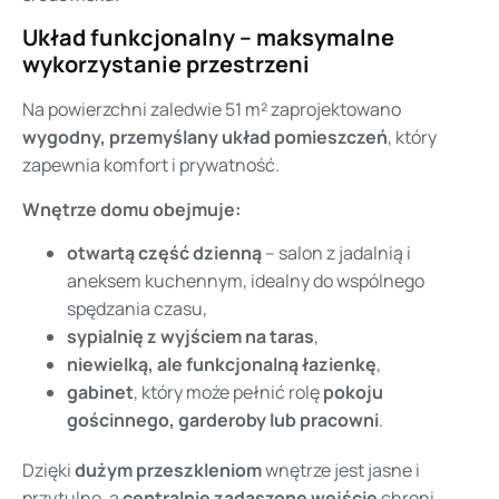
Układ funkcjonalny – maksymalne
wykorzystanie przestrzeni
Na powierzchni zaledwie 51 m² zaprojektowano
wygodny, przemyślany układ pomieszczeń
, który
zapewnia komfort i prywatność.
Wnętrze domu obejmuje:
otwartą część dzienną
– salon z jadalnią i
aneksem kuchennym, idealny do wspólnego
spędzania czasu,
sypialnię z wyjściem na taras
,
niewielką, ale funkcjonalną łazienkę
,
gabinet
, który może pełnić rolę
pokoju
gościnnego, garderoby lub pracowni
.
Dzięki
dużym przeszkleniom
wnętrze jest jasne i
przytulne, a
centralnie zadaszone wejście
chroni