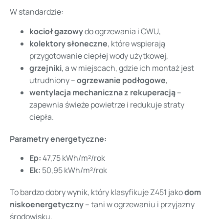
W standardzie:
kocioł gazowy
do ogrzewania i CWU,
kolektory słoneczne
, które wspierają
przygotowanie ciepłej wody użytkowej,
grzejniki
, a w miejscach, gdzie ich montaż jest
utrudniony –
ogrzewanie podłogowe
,
wentylacja mechaniczna z rekuperacją
–
zapewnia świeże powietrze i redukuje straty
ciepła.
Parametry energetyczne:
Ep:
47,75 kWh/m²/rok
Ek:
50,95 kWh/m²/rok
To bardzo dobry wynik, który klasyfikuje Z451 jako
dom
niskoenergetyczny
– tani w ogrzewaniu i przyjazny
środowisku.