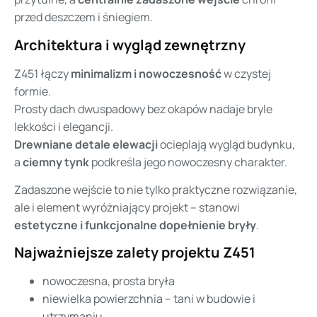
przed deszczem i śniegiem.
Architektura i wygląd zewnętrzny
Z451 łączy
minimalizm i nowoczesność
w czystej
formie.
Prosty dach dwuspadowy bez okapów nadaje bryle
lekkości i elegancji.
Drewniane detale elewacji
ocieplają wygląd budynku,
a
ciemny tynk
podkreśla jego nowoczesny charakter.
Zadaszone wejście to nie tylko praktyczne rozwiązanie,
ale i element wyróżniający projekt – stanowi
estetyczne i funkcjonalne dopełnienie bryły
.
Najważniejsze zalety projektu Z451
nowoczesna, prosta bryła
niewielka powierzchnia – tani w budowie i
utrzymaniu