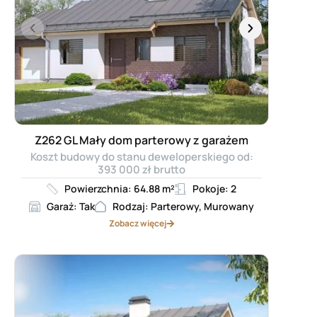
Z262 GL Mały dom parterowy z garażem
Koszt budowy do stanu deweloperskiego od:
393 000 zł brutto
Powierzchnia: 64.88 m²
Pokoje: 2
Garaż: Tak
Rodzaj: Parterowy, Murowany
Zobacz więcej