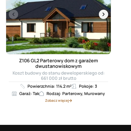
Z106 GL2 Parterowy dom z garażem
dwustanowiskowym
Koszt budowy do stanu deweloperskiego od:
661 000 zł brutto
Powierzchnia: 114.2 m²
Pokoje: 3
Garaż: Tak
Rodzaj: Parterowy, Murowany
Zobacz więcej