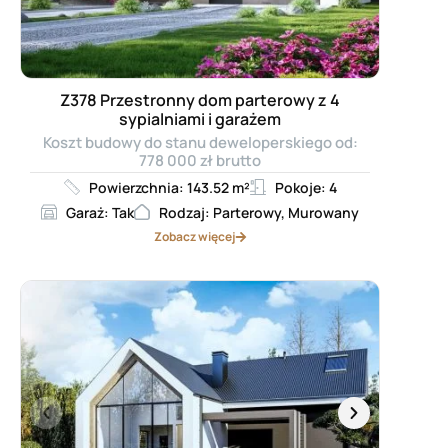
Z378 Przestronny dom parterowy z 4
sypialniami i garażem
Koszt budowy do stanu deweloperskiego od:
778 000 zł brutto
Powierzchnia: 143.52 m²
Pokoje: 4
Garaż: Tak
Rodzaj: Parterowy, Murowany
Zobacz więcej