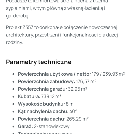
Poddasze to komfortowa strefa nocna z trzema
sypialniami, w tym główną z własną łazienką i
garderobą.
Projekt Z357 to doskonałe połączenie nowoczesnej
architektury, przestrzeni i funkcjonalności dla dużej
rodziny.
Parametry techniczne
Powierzchnia użytkowa / netto:
179 / 239,93 m²
Powierzchnia zabudowy:
176,57 m²
Powierzchnia garażu:
32,95 m²
Kubatura:
739,12 m³
Wysokość budynku:
8 m
Kąt nachylenia dachu:
40°
Powierzchnia dachu:
265,29 m²
Garaż:
2-stanowiskowy
Technologia:
murowana