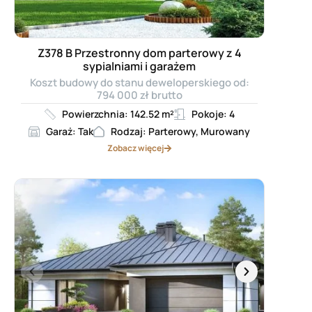
Z378 B Przestronny dom parterowy z 4
sypialniami i garażem
Koszt budowy do stanu deweloperskiego od:
794 000 zł brutto
Powierzchnia: 142.52 m²
Pokoje: 4
Garaż: Tak
Rodzaj: Parterowy, Murowany
Zobacz więcej