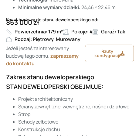
Minimalne wymiary działki:
24,46 × 22,46 m
Koszt budowy do stanu deweloperskiego od:
863 000 zł
Powierzchnia: 179 m²
Pokoje: 4
Garaż: Tak
Rodzaj: Piętrowy, Murowany
Jeżeli jesteś zainteresowany
Rzuty
budową tego domu,
zapraszamy
kondygnacji
do kontaktu
.
Zakres stanu deweloperskiego
STAN DEWELOPERSKI OBEJMUJE:
Projekt architektoniczny
Ściany zewnętrzne, wewnętrzne, nośne i działowe
Strop
Schody żelbetowe
Konstrukcję dachu