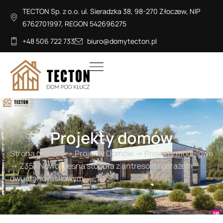
TECTON Sp. z o.o. ul. Sieradzka 38, 98-270 Złoczew, NIP
6762701997, REGON 542696275
+48 506 722 733
biuro@domytecton.pl
Projekty domów
Strona główna
→
Projekty Domów
→
Projekty modelowe
→
Z357 Nowoczesna stodoła z antresolą i garażem
dwustanowiskowym