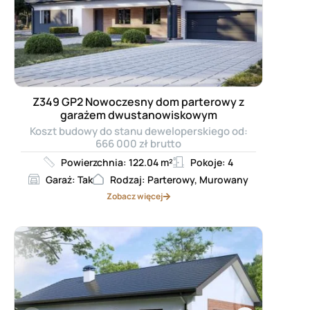
Z349 GP2 Nowoczesny dom parterowy z
garażem dwustanowiskowym
Koszt budowy do stanu deweloperskiego od:
666 000 zł brutto
Powierzchnia: 122.04 m²
Pokoje: 4
Garaż: Tak
Rodzaj: Parterowy, Murowany
Zobacz więcej