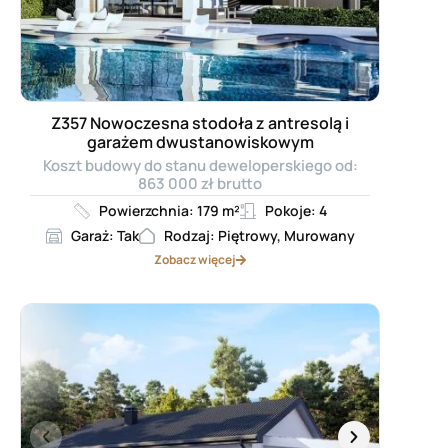
Z357 Nowoczesna stodoła z antresolą i
garażem dwustanowiskowym
Koszt budowy do stanu deweloperskiego od:
863 000 zł brutto
Powierzchnia: 179 m²
Pokoje: 4
Garaż: Tak
Rodzaj: Piętrowy, Murowany
Zobacz więcej