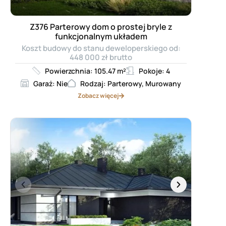
Z376 Parterowy dom o prostej bryle z
funkcjonalnym układem
Koszt budowy do stanu deweloperskiego od:
448 000 zł brutto
Powierzchnia: 105.47 m²
Pokoje: 4
Garaż: Nie
Rodzaj: Parterowy, Murowany
Zobacz więcej