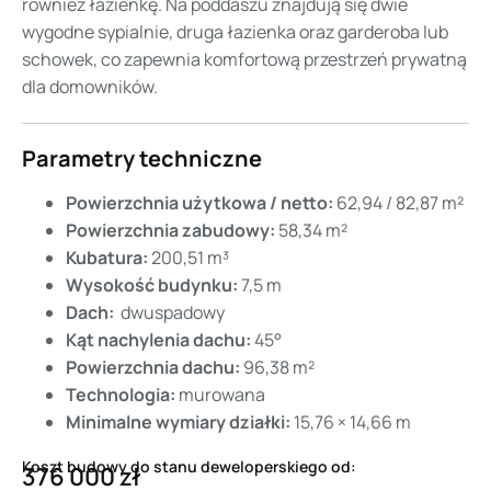
również łazienkę. Na poddaszu znajdują się dwie
wygodne sypialnie, druga łazienka oraz garderoba lub
schowek, co zapewnia komfortową przestrzeń prywatną
dla domowników.
Parametry techniczne
Powierzchnia użytkowa / netto:
62,94 / 82,87 m²
Powierzchnia zabudowy:
58,34 m²
Kubatura:
200,51 m³
Wysokość budynku:
7,5 m
Dach:
dwuspadowy
Kąt nachylenia dachu:
45°
Powierzchnia dachu:
96,38 m²
Technologia:
murowana
Minimalne wymiary działki:
15,76 × 14,66 m
Koszt budowy do stanu deweloperskiego od:
376 000 zł