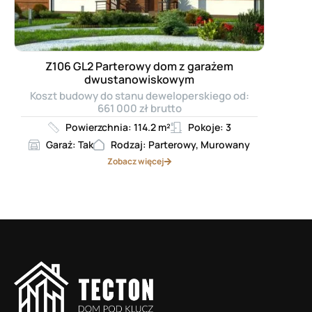
Z106 GL2 Parterowy dom z garażem
dwustanowiskowym
Koszt budowy do stanu deweloperskiego od:
661 000 zł brutto
Powierzchnia: 114.2 m²
Pokoje: 3
Garaż: Tak
Rodzaj: Parterowy, Murowany
Zobacz więcej