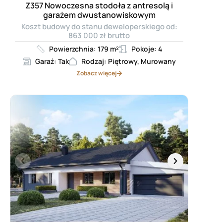
Z357 Nowoczesna stodoła z antresolą i
garażem dwustanowiskowym
Koszt budowy do stanu deweloperskiego od:
863 000 zł brutto
Powierzchnia: 179 m²
Pokoje: 4
Garaż: Tak
Rodzaj: Piętrowy, Murowany
Zobacz więcej