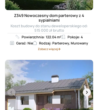
Z349 Nowoczesny dom parterowy z 4
sypialniami
Koszt budowy do stanu deweloperskiego od:
515 000 zł brutto
Powierzchnia: 122.04 m²
Pokoje: 4
Garaż: Nie
Rodzaj: Parterowy, Murowany
Zobacz więcej