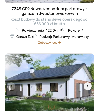
Z349 GP2 Nowoczesny dom parterowy z
garażem dwustanowiskowym
Koszt budowy do stanu deweloperskiego od:
666 000 zł brutto
Powierzchnia: 122.04 m²
Pokoje: 4
Garaż: Tak
Rodzaj: Parterowy, Murowany
Zobacz więcej