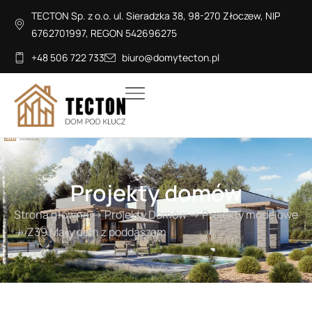
TECTON Sp. z o.o. ul. Sieradzka 38, 98-270 Złoczew, NIP
6762701997, REGON 542696275
+48 506 722 733
biuro@domytecton.pl
Projekty domów
Strona główna
→
Projekty Domów
→
Projekty modelowe
→
Z39 Mały dom z poddaszem