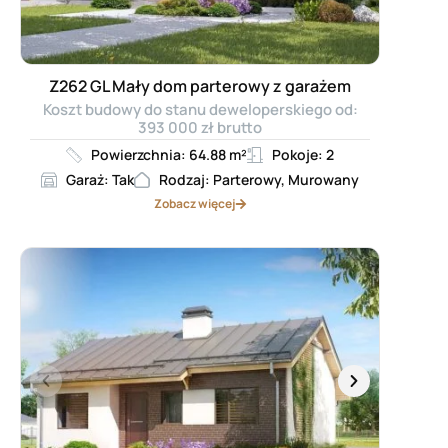
Z262 GL Mały dom parterowy z garażem
Koszt budowy do stanu deweloperskiego od:
393 000 zł brutto
Powierzchnia: 64.88 m²
Pokoje: 2
Garaż: Tak
Rodzaj: Parterowy, Murowany
Zobacz więcej