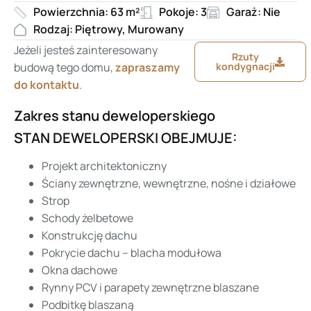
Powierzchnia: 63 m²
Pokoje: 3
Garaż: Nie
Rodzaj: Piętrowy, Murowany
Jeżeli jesteś zainteresowany
Rzuty
budową tego domu,
zapraszamy
kondygnacji
do kontaktu
.
Zakres stanu deweloperskiego
STAN DEWELOPERSKI OBEJMUJE:
Projekt architektoniczny
Ściany zewnętrzne, wewnętrzne, nośne i działowe
Strop
Schody żelbetowe
Konstrukcję dachu
Pokrycie dachu – blacha modułowa
Okna dachowe
Rynny PCV i parapety zewnętrzne blaszane
Podbitkę blaszaną