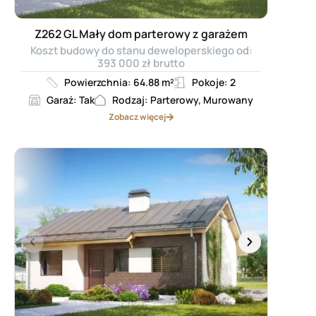
Z262 GL Mały dom parterowy z garażem
Koszt budowy do stanu deweloperskiego od:
393 000 zł brutto
Powierzchnia: 64.88 m²
Pokoje: 2
Garaż: Tak
Rodzaj: Parterowy, Murowany
Zobacz więcej