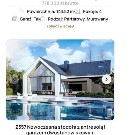
778 000 zł brutto
Powierzchnia: 143.52 m²
Pokoje: 4
Garaż: Tak
Rodzaj: Parterowy, Murowany
Zobacz więcej
Z357 Nowoczesna stodoła z antresolą i
garażem dwustanowiskowym