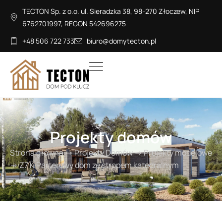
TECTON Sp. z o.o. ul. Sieradzka 38, 98-270 Złoczew, NIP
6762701997, REGON 542696275
+48 506 722 733
biuro@domytecton.pl
Projekty domów
Strona główna
→
Projekty Domów
→
Projekty modelowe
→
Z7 K Parterowy dom ze stropem katedralnym