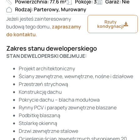
Powierzchnia: 77.6 m²
Pokoje: 3
Garaż: Nie
Rodzaj: Parterowy, Murowany
Jeżeli jesteś zainteresowany
Rzuty
budową tego domu,
zapraszamy
kondygnacji
do kontaktu
.
Zakres stanu deweloperskiego
STAN DEWELOPERSKI OBEJMUJE:
Projekt architektoniczny
Ściany zewnętrzne, wewnętrzne, nośne i działowe
Przestrzeń strychową
Konstrukcję dachu
Pokrycie dachu – blacha modułowa
Rynny PCV i parapety zewnętrzne blaszane
Podbitkę blaszaną
Stolarkę okienną
Drzwi zewnętrzne stalowe
Ocieplenie ścian zewnętrznych styropianem 20