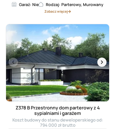
Garaż: Nie
Rodzaj: Parterowy, Murowany
Zobacz więcej
Z378 B Przestronny dom parterowy z 4
sypialniami i garażem
Koszt budowy do stanu deweloperskiego od:
794 000 zł brutto