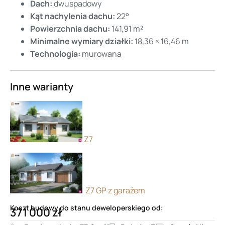
Dach:
dwuspadowy
Kąt nachylenia dachu:
22°
Powierzchnia dachu:
141,91 m²
Minimalne wymiary działki:
18,36 × 16,46 m
Technologia:
murowana
Inne warianty
Z7
Z7 GP z garażem
Koszt budowy do stanu deweloperskiego od:
371 000 zł