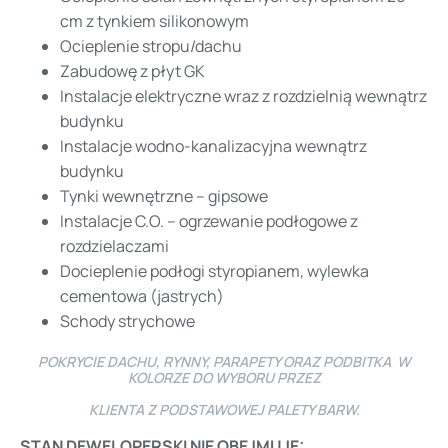
cm z tynkiem silikonowym
Ocieplenie stropu/dachu
Zabudowę z płyt GK
Instalacje elektryczne wraz z rozdzielnią wewnątrz
budynku
Instalacje wodno-kanalizacyjna wewnątrz
budynku
Tynki wewnętrzne – gipsowe
Instalacje C.O. – ogrzewanie podłogowe z
rozdzielaczami
Docieplenie podłogi styropianem, wylewka
cementowa (jastrych)
Schody strychowe
POKRYCIE DACHU, RYNNY, PARAPETY ORAZ PODBITKA W
KOLORZE DO WYBORU PRZEZ
KLIENTA Z PODSTAWOWEJ PALETY BARW.
STAN DEWELOPERSKI NIE OBEJMUJE: