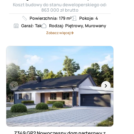
Koszt budowy do stanu deweloperskiego od:
863 000 zł brutto
Powierzchnia: 179 m²
Pokoje: 4
Garaż: Tak
Rodzaj: Piętrowy, Murowany
Zobacz więcej
Z349 GP2 Nowoczesny dom parterowy z