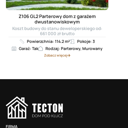
Z106 GL2 Parterowy dom z garażem
dwustanowiskowym
Koszt budowy do stanu deweloperskiego od:
661 000 zł brutto
Powierzchnia: 114.2 m²
Pokoje: 3
Garaż: Tak
Rodzaj: Parterowy, Murowany
Zobacz więcej
FIRMA